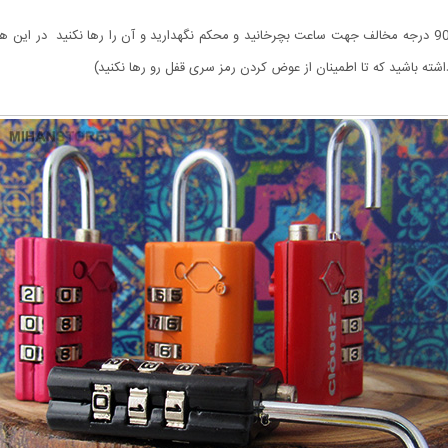
رمز پیش فرض این قفل 000 می باشد. قسمت سری قفل رو 90 درجه مخالف جهت ساعت بچرخانید و محکم نگهدارید و آن 
شته باشید که تا اطمینان از عوض کردن رمز سری قفل رو رها نکنید)