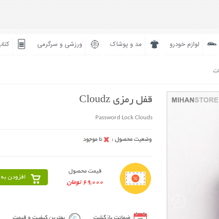
لوازم خودرو
مد و پوشاک
ورزشی و سرگرمی
کتاب
ات
قفل رمزی Cloudz
Password Lock Clouds
قیمت محصول
افزودن به 
69,000 تومان
ضمانت بازگشت
بهترین کیفیت و قیمت