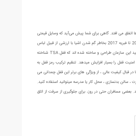
 ها در قسمت های حمل و نگهداری چمدان ها اتفاق می افتد. گاهی برای شما پیش می‌آید که وسایل قیمتی
و بسیار مهمی را با خود حمل می‌کنید و تنها بستن یک زیپ برای شما جهت برقراری امنیت بیشتر کفایت نمی‌کند. بیش از 8 هزار نفر از ژانویه 2016 تا فبریه 2017 بخاطر گم شدن اشیا با ارزشی از قبیل لباس
جواهرات و لوازم الکترونیکی که در بار هایشان بوده از “سازمان امنیت حمل و نقل” یا به اختصار ” TSA ” شکایت کرده اند. اخیرا قفل هایی مورد تایید این سازمان طراحی و ساخته شده اند که قفل TSA شناخته
 ای ، دارای حالت تنظیم آسان ترکیب ۳ رقمی برای رمز نگاری هستند که امنیت قفل را بسیار افزایش میدهد. تنظیم ترکیب رمز قفل به
سب و ارزان این قفل ها در قبال کیفیت عالی ، از ویژگی های برتر این قفل چمدانی می
ت ، سالن بدنسازی ، محل کار یا مدرسه میتوانید استفاده کنید.
د. بعضی مسافران حتی در روز، برای جلوگیری از سرقت از اتاق