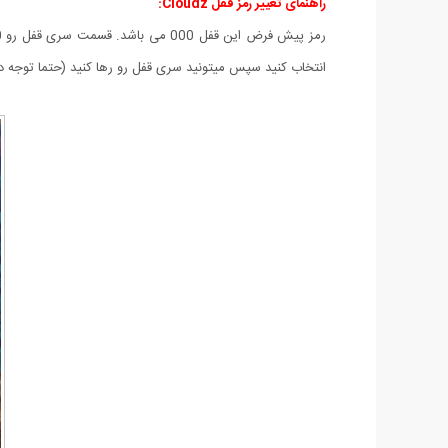
راهنمای تغییر رمز قفل Cloudz:
انتخاب کنید سپس میتونید سری قفل رو رها کنید (حتما توجه دا