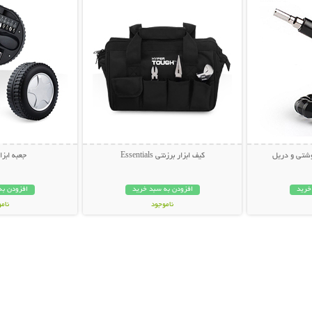
وشتی و دریل
کیف ابزار برزنتی Essentials
جعبه ابزا
خرید
افزودن به سبد خرید
افزودن به
ناموجود
نام
59,000 تومان
35,000 توم