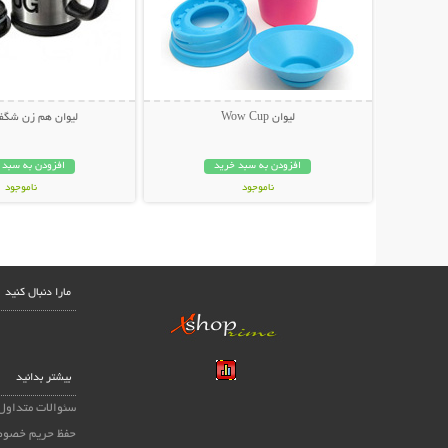
لیوان Wow Cup
لیوان هم زن شگفت
افزودن به سبد خرید
افزودن به سبد 
ناموجود
ناموجود
14,800 تومان
34,000 تومان
مارا دنبال کنید
بیشتر بدانید
سئوالات متداول
حفظ حریم خصوص