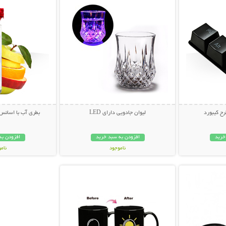
رح کیبورد
لیوان جادویی دارای LED
بطری آب با اسانس میوه ter
خرید
افزودن به سبد خرید
افزودن به
ناموجود
نام
بیشتر
نمایش توضیحات بیشتر
89,000 تومان
49,000 توم