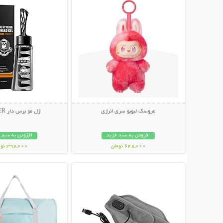
عروسک لبوبو سری انرژی
ژل مو برس دار SADOER
افزودن به سبد خرید
افزودن به سبد 
648,000 تومان
398,000 تومان
نمایش توضیحات بیشتر
نمایش توضیحات 