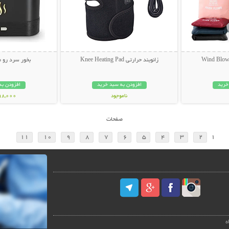
زانوبند حرارتی Knee Heating Pad
بخور سرد رو 
خرید
افزودن به سبد خرید
افزودن به
ناموجود
998,000 تو
898,000 تومان
صفحات
11
10
9
8
7
6
5
4
3
2
1
ه