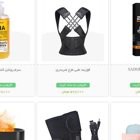
قوزبند طبی طرح ضربدری
سرم روشن کننده AHA لن
خرید
افزودن به سبد خرید
افزودن به
598,000 تومان
548,000 تو
بیشتر
نمایش توضیحات بیشتر
نمایش توضی