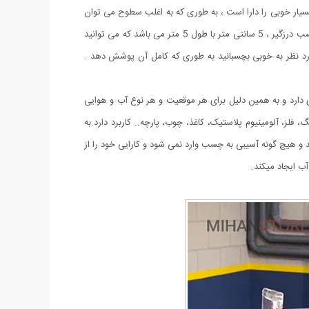
یار خوبی را دارا است ، به طوری که به اغلب سطوح می توان
آن را چسباند و استفاده کرد ، البته با دقت به این موضوع که بهترین عملکرد برای کالا روی سطح یکدست (مسطح) ، بدون برجستگی است . پهنای چسب درزگیر ، 5 سانتی متر با طول 5 متر می باشد که می توانید
رد نظر به خوبی بچسبانید به طوری که کامل آن پوشش دهد .
دارد و به همین دلیل برای هر موقعیت و هر نوع آب و هوایی
فلز، آلومینیوم پلاستیک، کاغذ، چوب، پارچه.. کاربرد دارد.به
د و هیچ گونه آسیبی به چسب وارد نمی شود و کارایی خود را از
ب ایجاد میکند.