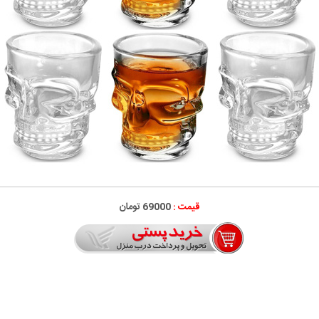
قیمت :
69000 تومان