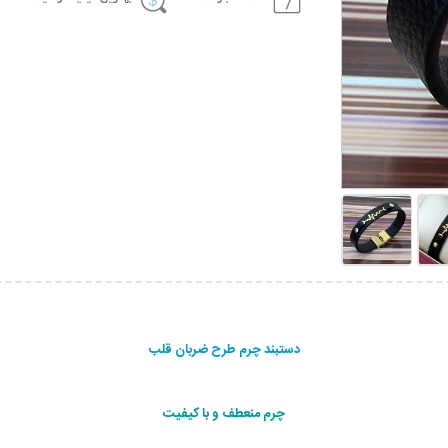
دستبند چرم طرح ضربان قلب
چرم منعطف و با کیفیت