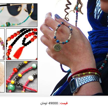
قیمت :
49000 تومان