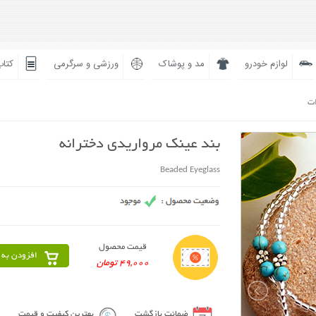
لوازم خودرو
مد و پوشاک
ورزشی و سرگرمی
کتاب
ات
بند عینک مرواریدی دخترانه
Beaded Eyeglass
قیمت محصول
افزودن به 
49,000 تومان
ضمانت بازگشت
بهترین کیفیت و قیمت