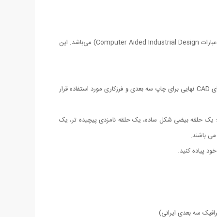
راینوسروس تری‌دی‌ (به انگلیسی: Rhinoceros 3D) معروف به راینو یکی از محبوب ترین نرم‌افزارهای طراحی صنعتی به کمک کامپیوتر CAID (مخفف عبارات Computer Aided Industrial Design) می‌باشد. این
راینو نرم افزاری پیشتاز در زمینه طراحی و تولید جواهرات است که برای ساخت قطعات نمونه برای نشان دادن به مشتریان و استادکارها و تهیه نقشه های CAD نهایی برای چاپ سه بعدی و فرزکاری مورد استفاده قرار
را به شما نشان می دهیم. در این دوره با استفاده از نرم افزار Rhino 5 چهار قطعه می سازیم: یک حلقه بیضی شکل ساده، یک حلقه نامزدی پیچیده تر، یک
ود پیاده کنید.
افیک سه بعدی ایرانی)