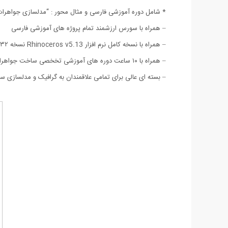
* شامل دوره آموزشی فارسی و مثال محور : “مدلسازی جواهرات با راینو ” –  Jewelry Modeling
– همراه با سورس ارزشمند تمام پروژه های آموزشی فارسی
– همراه با نسخه کامل نرم افزار Rhinoceros v5.13 نسخه ۳۲ بیتی و ۶۴ بیتی
– همراه با ۱۰ ساعت دوره های آموزشی تخخصی ساخت جواهرات در راینو به زبان انگلیسی
– بسته ای عالی برای تمامی علاقمندان به گرافیک و مدلسازی