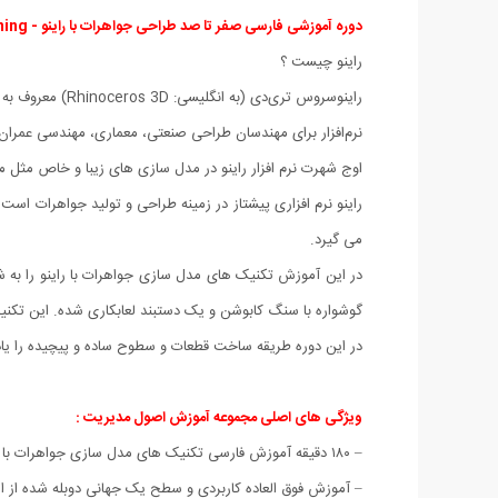
دوره آموزشی فارسی صفر تا صد طراحی جواهرات با راینو - Rhino Jewelry Modeling Basic Learning :
راینو چیست ؟
نرم‌افزار برای مهندسان طراحی صنعتی، معماری، مهندسی عمران، 
اوج شهرت نرم افزار راینو در مدل سازی های زیبا و خاص مثل
می گیرد.
گوشواره با سنگ کابوشن و یک دستبند لعابکاری شده. این تکنیک ها شامل ساخت اشکال
در این دوره طریقه ساخت قطعات و سطوح ساده و پیچیده را یاد م
ویژگی های اصلی مجموعه آموزش اصول مدیریت :
– ۱۸۰ دقیقه آموزش فارسی تکنیک های مدل سازی جواهرات با نرم افزار راینو از آشنایی مقدماتی با امکانات تا رندر حرفه ای جواهرات زیبای سه بعدی .
– آموزش فوق العاده کاربردی و سطح یک جهانی دوبله شده از اس