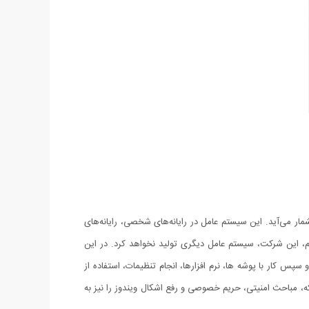
10 (به انگلیسی: Windows 10) تازه‌ترین نسخهٔ سیستم‌عامل از خانوادهٔ ویندوز ان‌تی شرکت مایکروسافت است و نسخهٔ پس از ویندوز ۸٫۱ بشمار می‌آید. این سیستم عامل در رایانه‌های شخصی، رایانه‌های
ستم، این شرکت، سیستم عامل دیگری تولید نخواهد کرد. در این
تقا آن شروع کرده و سپس کار با پوشه ها، نرم افزارها، انجام تنظیمات، استفاده از
های دیگر روی شبکه، مباحث امنیتی، حریم خصوصی و رفع اشکال ویندوز را نیز به