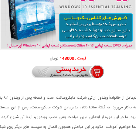
قیمت : 148000
تومان
ویندوز 
 به‌کار می‌رود. به گفتهٔ ساتیا نادلا، مدیرعامل شرکت مایکروسافت، پس از این سی
زشی، تمامی امکانات جدید ویندوز 10 را فرا بگیرید. ما در این دوره از ابتدایی ترین مباحث یعنی نصب ویندوز و ار
های اختصاصی جدید، مرورگر Edge و... را به شما خواهیم آموخت. علاوه بر این مباحثی همچون اتصال به سیستم 