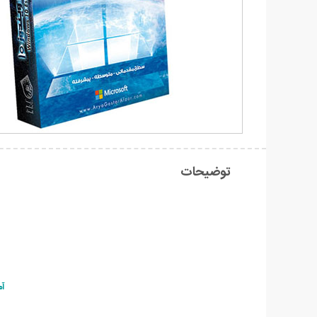
توضیحات
آم