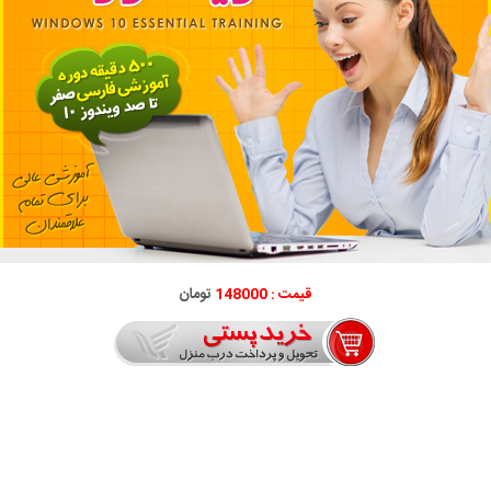
قیمت : 148000
تومان