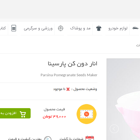
لوازم خودرو
مد و پوشاک
ورزشی و سرگرمی
کتاب
ات
انار دون کن پارسینا
Parsina Pomegranate Seeds Maker
قیمت محصول
افزودن به 
49,000 تومان
ضمانت بازگشت
بهترین کیفیت و قیمت