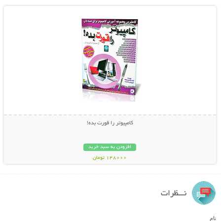
کامپیوتر را قورت بده!
افزودن به سبد خرید
148000 تومان
نـــظرات
نام