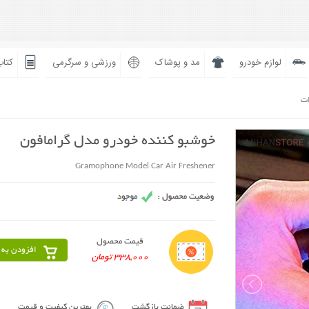
لوازم خودرو
مد و پوشاک
ورزشی و سرگرمی
کتاب
ات
خوشبو کننده خودرو مدل گرامافون
Gramophone Model Car Air Freshener
قیمت محصول
افزودن به 
338,000 تومان
ضمانت بازگشت
بهترین کیفیت و قیمت