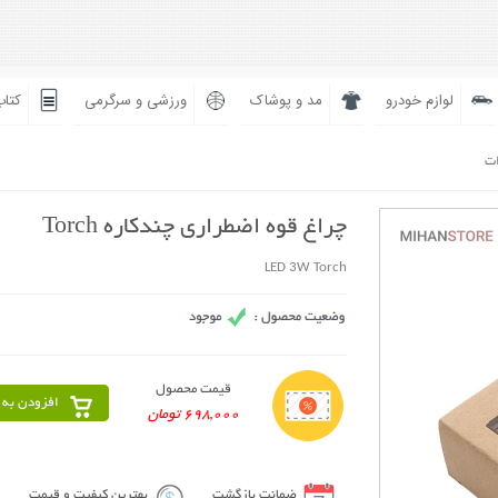
لوازم خودرو
مد و پوشاک
ورزشی و سرگرمی
کتاب
ات
چراغ قوه اضطراری چندکاره Torch
LED 3W Torch
قیمت محصول
افزودن به 
698,000 تومان
ضمانت بازگشت
بهترین کیفیت و قیمت