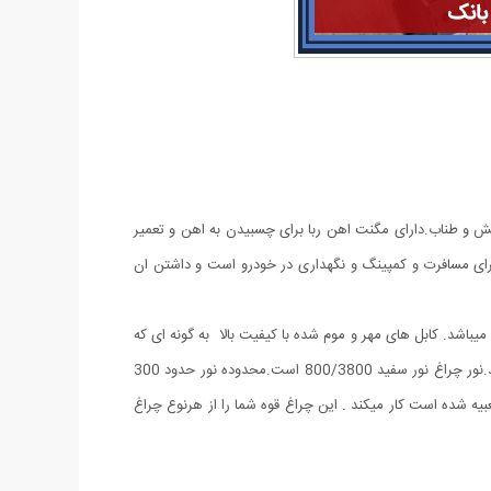
ش نشانی-دارای تیغ مخفی برای بریدن کش و طناب.دارای مگنت اهن ربا برای چسبیدن به اهن و تعمیر
ی برای مسافرت و کمپینگ و نگهداری در خودرو است و داشتن ان
یباشد. کابل های مهر و موم شده با کیفیت بالا به گونه ای که
می تواند حتی در هنگام باران نیز به کار خود ادامه دهد. شارژ چراغ قوه از طریق کابل USB به سادگی با اتصال به پاور بانک و برق شهری و ... میباشد.نور چراغ نور سفید 800/3800 است.محدوده نور حدود 300
است و با باتری: 18650 باتری آلومینیومی شارژی که داخل آن تعبیه شده است کار میکند . این چراغ قوه شما را از هرنوع چراغ