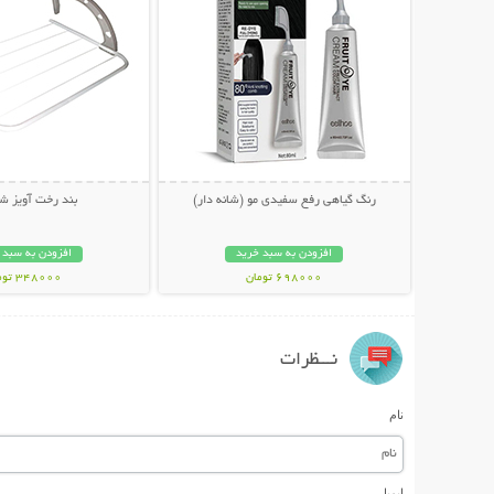
رنگ گیاهی رفع سفیدی مو (شانه دار)
بند رخت آویز ش
افزودن به سبد خرید
افزودن به سبد 
698000 تومان
348000 تومان
نـــظرات
نام
ایمیل