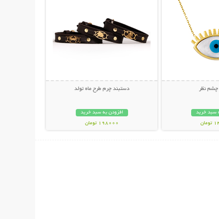
 چشم نظر
دستبند چرم طرح ماه تولد
 سبد خرید
افزودن به سبد خرید
مان
198000 تومان