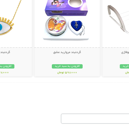
وفاژی
گردنبند مروارید عشق
گردنبند
خرید
افزودن به سبد خرید
افزودن به
598000 تومان
148000 تو