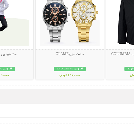
CO
ساعت مچی GLAME
ست هودی و شلوا
خرید
افزودن به سبد خرید
افزودن به
698000 تومان
369000 تو