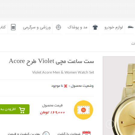
لوازم خودرو
مد و پوشاک
ورزشی و سرگرمی
کتاب
ات
ست ساعت مچی Violet طرح Acore
Violet Acore Men & Women Watch Set
قیمت محصول
افزودن به 
169,000 تومان
ضمانت بازگشت
بهترین کیفیت و قیمت