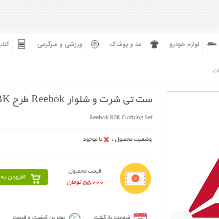
لوازم خودرو
مد و پوشاک
ورزشی و سرگرمی
کتاب
ات
ست تی شرت و شلوار Reebok طرح RBK
Reebok RBK Clothing Set
قیمت محصول
افزودن به 
55,000 تومان
ضمانت بازگشت
بهترین کیفیت و قیمت