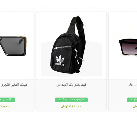
بیشتر
نمایش توضیحات بیشتر
نمایش توضی
کیف بادی بگ آدیداس
عینک آفتابی لاکچری LOUIS VUITTON
خرید
افزودن به سبد خرید
افزودن به
498000 تومان
348000 تو