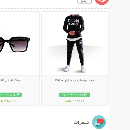
آرشیو
نمایش توضیحات بیشتر
نمایش توضیحات 
ست سوئیشرت و شلوار BMW
عینک آفتابی Bermuda
افزودن به سبد خرید
افزودن به سبد 
998000 تومان
298000 تومان
نـــظرات