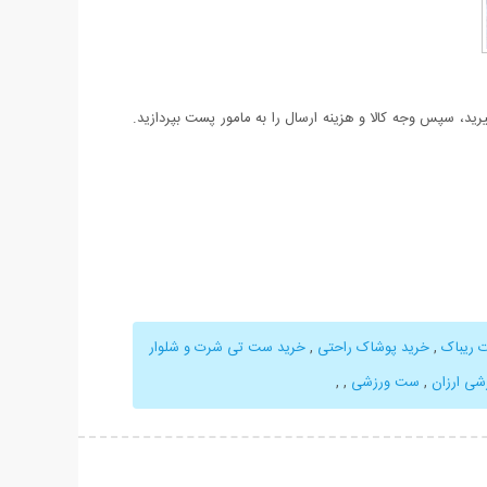
د، سپس وجه کالا و هزینه ارسال را به مامور پست بپردازید.
 ریباک
,
خرید پوشاک راحتی
,
خرید ست تی شرت و شلوار
زشی ارزان
,
ست ورزشی
,
,