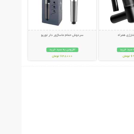
ارژی همراه
سردوش حمام ماساژور دار توربو
 سبد خرید
افزودن به سبد خرید
مان
648000 تومان