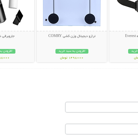
ترازو دیجیتال وزن کشی COMRY
جاروبرقی ش
خرید
افزودن به سبد خرید
افزودن به
1498000 تومان
698000 تو