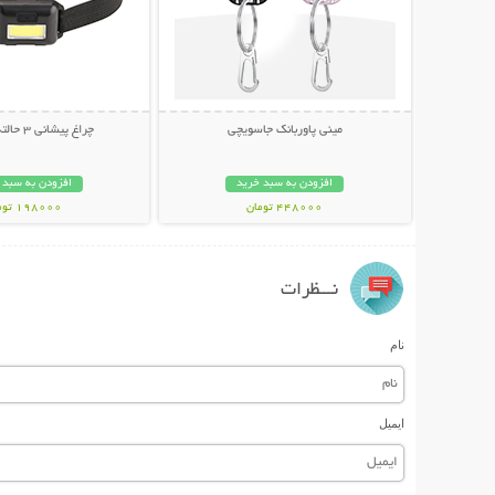
مینی پاوربانک جاسویچی
چراغ پیشانی 3 حالته Everest
افزودن به سبد خرید
افزودن به سبد 
448000 تومان
198000 تومان
نـــظرات
نام
ایمیل