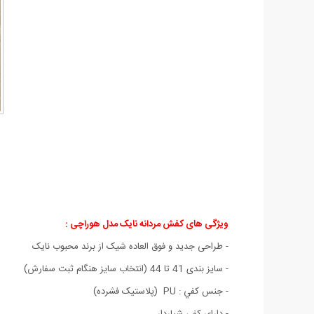
ویژگی های کفش مردانه نایک مدل هوراچی
:
- طراحی جديد و فوق العاده شيک از برند محبوب نایک
- سايز بندی 41 تا 44 (انتخاب سايز هنگام ثبت سفارش)
- جنس کفي : PU (پلاستيک فشرده)
- داراي کفی شياردار