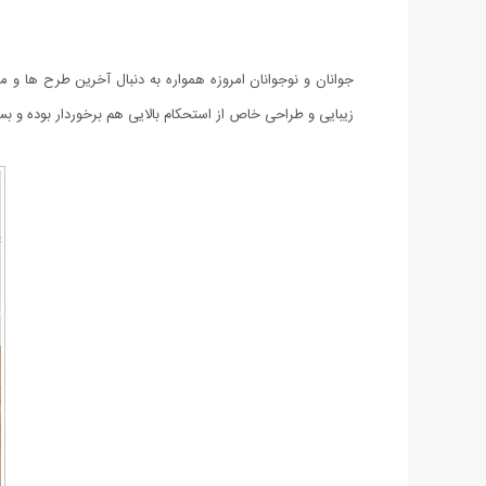
جوانان و نوجوانان امروزه همواره به دنبال آخرین طرح ها و
زیبایی و طراحی خاص از استحکام بالایی هم برخوردار بوده و بسیار مقاوم است. این محصول در سایزبندی 41 الی 44 عرضه