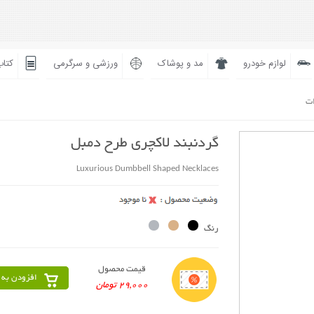
لوازم خودرو
مد و پوشاک
ورزشی و سرگرمی
کتاب
ات
گردنبند لاکچری طرح دمبل
Luxurious Dumbbell Shaped Necklaces
رنگ
قیمت محصول
افزودن به 
29,000 تومان