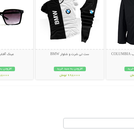
CO
ست تی شرت و شلوار BMW
عینک آفتابی muda
خرید
افزودن به سبد خرید
افزودن به
998000 تومان
298000 تو