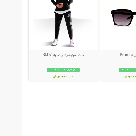
Ber
ست سوئیشرت و شلوار BMW
 سبد خرید
افزودن به سبد خرید
مان
998000 تومان