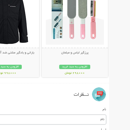
پرزگیر لباس و مبلمان
بارانی و بادگیر مشتی ضد آب LUMBIA
افزودن به سبد خرید
افزودن به سبد 
298000 تومان
998000 تومان
نـــظرات
نام
ایمیل