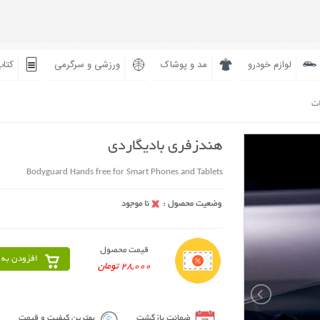
لوازم خودرو
مد و پوشاک
ورزشی و سرگرمی
کتاب
ات
هندزفری بادیگاردی
Bodyguard Hands free for Smart Phones and Tablets
قیمت محصول
افزودن به 
28,000 تومان
ضمانت بازگشت
بهترین کیفیت و قیمت