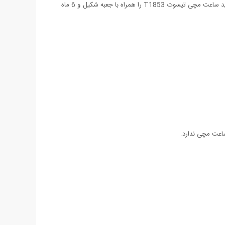
ای و همچنین صفحه سفید و مشکی عرضه شده است. این ساعت دارای تقویم روز شمار می باشد و تا 80 درصد نیز ضد آب است. هم اکنون می توانید ساعت مچی تیسوت T1853 را همراه با جعبه شکیل و 6 ماه
اعت مچی ندارد.