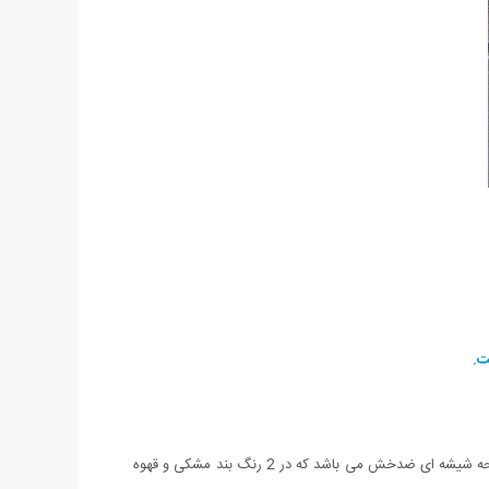
ساعت مچی تیسوت T1853 یکی از جدیدترین مدل های عرضه شده کمپانی معتبر تیسوت می باشد. این ساعت دارای بند چرم بسیار با کیفیت و صفحه شیشه ای ضدخش می باشد که در 2 رنگ بند مشکی و قهوه