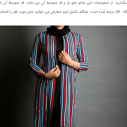
ذارید. از خصوصیات این مانتو جلو باز و قد متوسط آن می باشد. قد متوسط آن باعث م