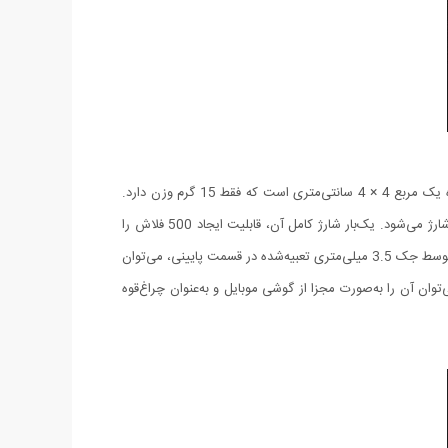
این محصول یک فلاش پرتابل کوچک با شانزده LED پرقدرت است که برای استفاده با گوشی‌های موبایل طراحی و ساخته‌شده است. ابعاد آن به‌اندازه یک مربع 4 × 4 سانتی‌متری است که فقط 15 گرم وزن دارد.
درون آن‌یک باتری لیتیومی قابل شارژ با ظرفیت 200 میلی‌آمپرساعت وجود دارد که از طریق کابل میکرو یو اس بی(به همراه محصول موجود است) شارژ می‌شود. یک‌بار شارژ کامل آن، قابلیت ایجاد 500 فلاش را
دارد که در قیاس با ابعاد و اندازه کوچکش عدد بزرگی است. در سمت چپ این محصل یک کلید کوچک برای تنظیم شدت نور در سه حالت وجود دارد. توسط جک 3.5 میلی‌متری تعبیه‌شده در قسمت پایینی، می‌توان
ان آن را به‌صورت مجزا از گوشی موبایل و به‌عنوان چراغ‌قوه