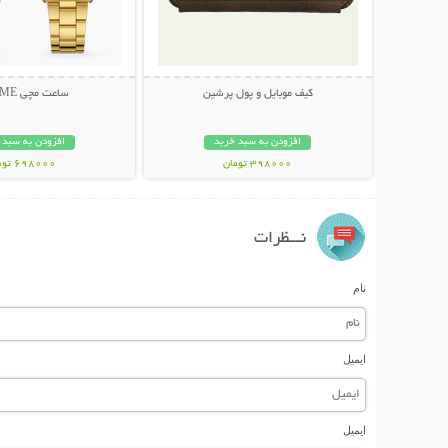
کیف موبایل و پول پرشین
ساعت مچی GLAME
افزودن به سبد خرید
افزودن به سبد 
398000 تومان
698000 تومان
نـــظرات
نام
ایمیل
ایمیل