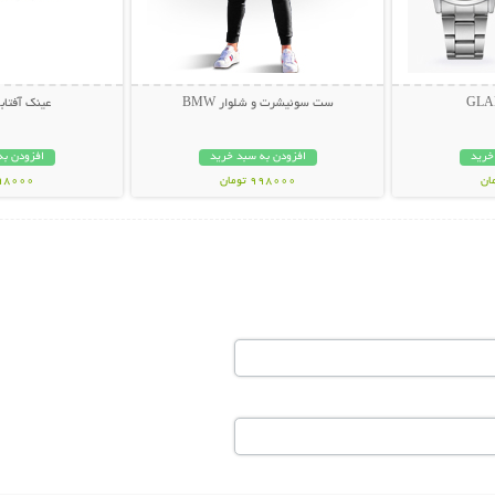
ست سوئیشرت و شلوار BMW
عینک آفتابی muda
خرید
افزودن به سبد خرید
افزودن به
998000 تومان
298000 تو