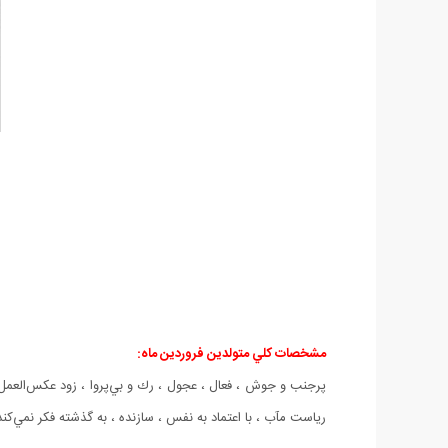
مشخصات كلي متولدين فروردين ماه:
پرجنب و جوش ، فعال ، عجول ، رك و بي‌پروا ، زود عكس‌العمل ن
رياست مآب ، با اعتماد به نفس ، سازنده ، به گذشته فكر نمي‌كند 