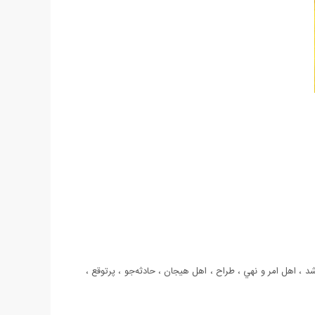
 ، اهل امر و نهي ، طراح ، اهل هيجان ، حادثه‌جو ، پرتوقع ،