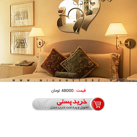
قیمت :
48000 تومان