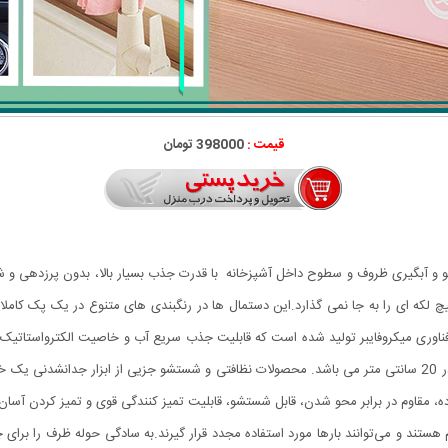
قیمت :
398000 تومان
میکروفایبر 20 عددی مناسب شستشو و آبگیری ظروف و سطوح داخل آشپزخانه با قدرت جذب بسیار بالا، ب
 لکه ای را به جا نمی گذارد.این دستمال ها در رنگبندی های متنوع در یک پک کاملا
ناوری میکروفایبر تولید شده است که قابلیت جذب سریع آب و خاصیت الکترواستاتیک 
دارا می باشد.سایز دستمال حوله ای میکروفایبر 20 سانتی متر در 20 سانتی متر می باشد. محصولات نظافتی و شستشو جزی
قاوم در برابر محو شدن، قابل شستشو، قابلیت تمیز کنندگی قوی و تمیز کردن آسان.دستم
ام هستند و می‌توانند بارها مورد استفاده مجدد قرار گیرند.به سادگی حوله ظرف را ب