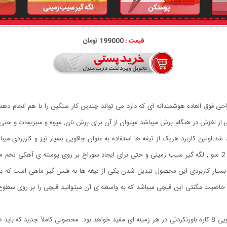
قیمت :
199000 تومان
 طراحی فوق العاده هوشمندانه ای که دارد می تواند چندین کار سنگین را با هم انجام د
د.اولین کاربرد هریک از تیغه ها استفاده به عنوان چاقویی بسیار تیز و کاربردی میب
داده شده که میتوان از آن به عنوان درب باز کن , پیچ گوشتی 2 سو , لگه گیر سیب زمینی و حتی برای ایجاد سوراخ بر 
بسیار کاربردی این محصول تبدیل شدن یکی از تیغه ها به فلس گیر ماهی است که با چ
د خاصیت مگنتی این قیچی میباشد که به واسطه ی آن میتوانید قیچی را بر روی سطو
هم قیچی، هم بازکن، هم کابل کش و هم چاقو! این قیچی جادویی 8 کاره باورنکردنی در هر زمینه ای مفید خواهد بود. محص