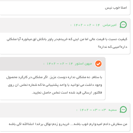
اصلا خوب نیس
امیرعباس
14 - 02 - 1402
:
کیفیت نسبت با قیمت عالی اما من اینی که خریدم،در پاور بانکش لق میخوره آیا مشکلی
داره؟عیبی که نداره؟
میهن استور
14 - 02 - 1402
:
با سلام. نه مشکلی نداره دوست عزیز. اگر مشکلی در کارکرد محصول
وجود داشت می توانید با واحد پشتیبانی ما که شماره تماس ان روی
فاکتور ارسالی قید شده است تماس حاصل نمایید.
سمیه
03 - 03 - 1402
:
من سفارش دادم امیدوارم خوب باشه... خریدرو زدم توکل برخدا انشاالله اکی باشه