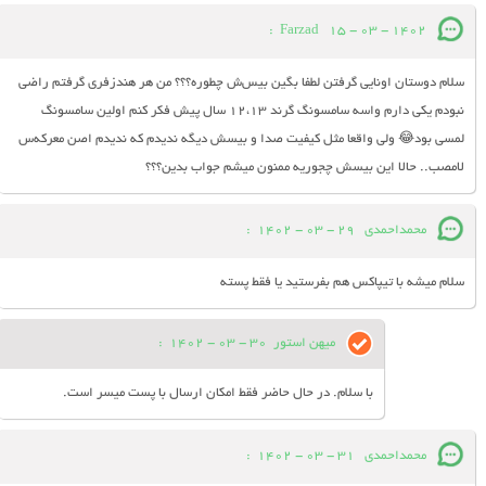
:
Farzad
15 - 03 - 1402
سلام دوستان اونایی گرفتن لطفا بگین بیس‌ش چطوره؟؟؟ من هر هندزفری گرفتم راضی
نبودم یکی دارم واسه سامسونگ گرند ۱۲،۱۳ سال پیش فکر کنم اولین سامسونگ
لمسی بود😂 ولی واقعا مثل کیفیت صدا و بیسش دیگه ندیدم که ندیدم اصن معرکه‌س
لامصب.. حالا این بیسش چجوریه ممنون میشم جواب بدین؟؟؟
محمداحمدی
29 - 03 - 1402
:
سلام میشه با تیپاکس هم بفرستید یا فقط پسته
میهن استور
30 - 03 - 1402
:
با سلام. در حال حاضر فقط امکان ارسال با پست میسر است.
محمداحمدی
31 - 03 - 1402
: