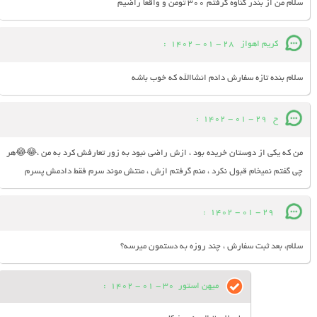
سلام من از بندر گناوه گرفتم 300 تومن و واقعا راضیم
کریم اهواز
28 - 01 - 1402
:
سلام بنده تازه سفارش دادم انشاالله که خوب باشه
ح
29 - 01 - 1402
:
من که یکی از دوستان خریده بود ، ازش راضی نبود به زور تعارفش کرد به من ،😂😂هر
چی گفتم نمیخام قبول نکرد ، منم گرفتم ازش ، منتش موند سرم فقط دادمش پسرم
:
29 - 01 - 1402
سلام، بعد ثبت سفارش ، چند روزه به دستمون میرسه؟
میهن استور
30 - 01 - 1402
: