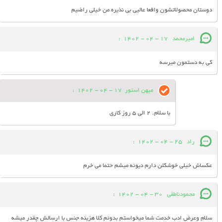
دوستان محصولاتشون واقعا عالیی بی نذیره من خیلی راضیم
امیرمحمد
17 - 04 - 1402
:
کی به دستمون میرسه
میهن استور
17 - 04 - 1402
:
با سلام. 2 الی 5 روز کاری
راد
25 - 04 - 1402
:
عکساش خیلی خوشکلن دارم دیونه میشم حتما می خرم
محمودناطقی
30 - 04 - 1402
:
سلام وعرض ادب خدمت شما میخواستم بدونم کلا هزینه جنس با ارسالش چقدر میشه