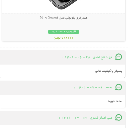
هندزفری بلوتوثی مدل M19 Newest
افزودن به سبد خرید
798000 تومان
جواد تاج ابادی
28 - 06 - 1401
:
بسیار با کیفیت عالی
محمد
06 - 07 - 1401
:
سلام خوبه
علی اصغر قادری
06 - 07 - 1401
: