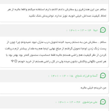
سلام. من این هندزفری رو سفارش دادم الانم دارم استفاده میکنم واقعا عالیه از هر
لحاظ. کیفیت صداش خیلی خوبه، نویز نداره. توخریدش شک نکنید
تینا
14 - 12 - 1401
:
سلام .. سفارش من به دستم رسید البته تحویل درب منزل نبود نمیدونم چرا چون از
پست زنگ زدن اونجا تحویل گرفتم از مبلغ نهایی اینجا هم یه مقدار بیشتر ازم دریافت
کردن از نظر کیفیت هم راضی هستم عالیه فقط حساسیت سنسور کمتر بود بهتر بود با
هر لمس ناگهانی واکنش نشون میده ولی در کل راضی هستم از خرید خودم 😊🌹
آسنا و فرزاد شجاع
15 - 12 - 1401
:
من خریدم خیلی عالیه
علی مرتضوی
24 - 12 - 1401
: