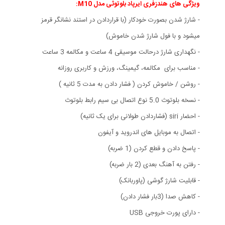
ویژگی های هندزفری ایرپاد بلوتوثی مدل M10:
- شارژ شدن بصورت خودکار (با قراردادن در استند نشانگر قرمز
میشود و با فول شارژ شدن خاموش)
- نگهداری شارژ درحالت موسیقی 4 ساعت و مکالمه 3 ساعت
- مناسب برای مکالمه، گیمینگ، ورزش و کاربری روزانه
- روشن / خاموش کردن ( فشار دادن به مدت 5 ثانیه )
- نسخه بلوتوث 5.0 نوع اتصال بی سیم رابط بلوتوث
- احضار siri (فشاردادن طولانی برای یک ثانیه)
- اتصال به موبایل های اندروید و آیفون
- پاسخ دادن و قطع کردن (1 ضربه)
- رفتن به آهنگ بعدی (2 بار ضربه)
- قابلیت شارژ گوشی (پاوربانک)
- کاهش صدا (3بار فشار دادن)
- دارای پورت خروجی USB