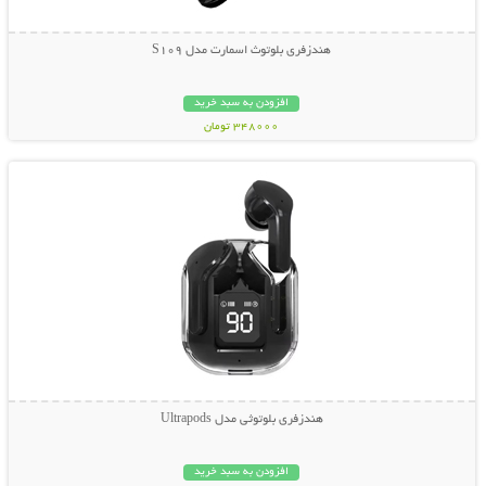
هندزفری بلوتوث اسمارت مدل S109
افزودن به سبد خرید
348000 تومان
نمایش توضیحات بیشتر
هندزفری بلوتوثی مدل Ultrapods
افزودن به سبد خرید