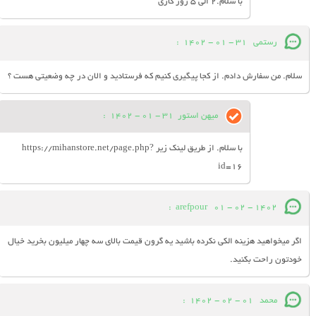
با سلام.2 الی 5 روز کاری
رستمی
31 - 01 - 1402
:
سلام. من سفارش دادم. از کجا پیگیری کنیم که فرستادید و الان در چه وضعیتی هست ؟
میهن استور
31 - 01 - 1402
:
با سلام. از طریق لینک زیر https://mihanstore.net/page.php?
id=16
:
arefpour
01 - 02 - 1402
اگر میخواهید هزینه الکی نکرده باشید یه گرون قیمت بالای سه چهار میلیون بخرید خیال
خودتون راحت بکنید.
محمد
01 - 02 - 1402
: