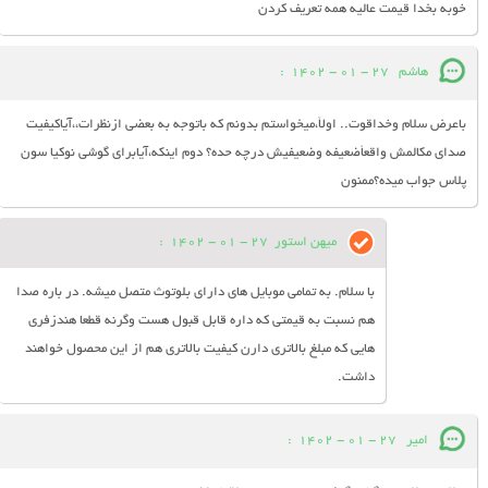
خوبه بخدا قیمت عالیه همه تعریف کردن
هاشم
27 - 01 - 1402
:
باعرض سلام وخداقوت.. اولأ،میخواستم بدونم که باتوجه به بعضی ازنظرات،،آیاکیفیت
صدای مکالمش واقعأضعیفه وضعیفیش درچه حده؟ دوم اینکه،آیابرای گوشی نوکیا سون
پلاس جواب میده؟ممنون
میهن استور
27 - 01 - 1402
:
با سلام. به تمامی موبایل های دارای بلوتوث متصل میشه. در باره صدا
هم نسبت به قیمتی که داره قابل قبول هست وگرنه قطعا هندزفری
هایی که مبلغ بالاتری دارن کیفیت بالاتری هم از این محصول خواهند
داشت.
امیر
27 - 01 - 1402
: