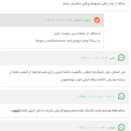
سلام از چه راهی میتونم پیگیر سفارش بشم
میهن استور
07 - 07 - 1401
:
با سلام. از صفحه زیر دوست عزیز
https://mihanstore.net/page.php?id=16
على
19 - 07 - 1401
:
من اصلان باور نميكردم اينقدر باكيفيت باشه خيلى رازى هستم هم از كيفيت هم از
بسته بنديش خلاصه بكم خيلى خوب بودممنون
:
taha
27 - 07 - 1401
سلام طاها هستم شاید قشنگ باشه منم میخوام یکی بخرم داداش خیلی قشنگههههه
مهدی
14 - 10 - 1401
: