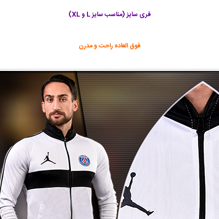
فری سایز (مناسب سایز L و XL)
فوق العاده راحت و مدرن