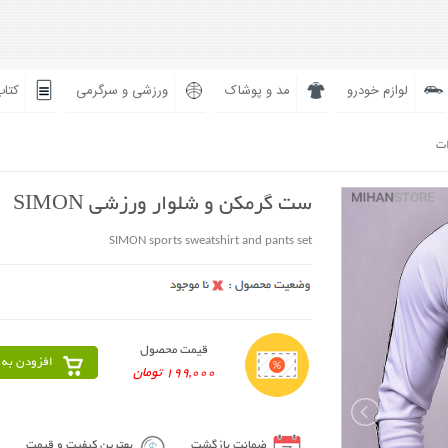
لوازم خودرو
مد و پوشاک
ورزشی و سرگرمی
کتاب
ات
ست گرمکن و شلوار ورزشی SIMON
SIMON sports sweatshirt and pants set
قیمت محصول
افزودن به 
199,000 تومان
ضمانت بازگشت
بهترین کیفیت و قیمت