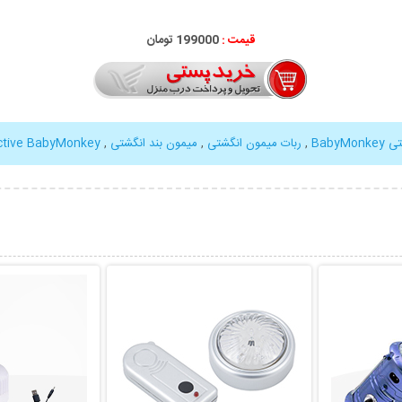
قیمت :
199000 تومان
Baby
,
ربات میمون انگشتی
,
میمون بند انگشتی
,
active BabyMonkey
بیشتر
نمایش توضیحات بیشتر
نمایش توضی