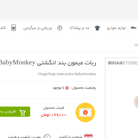
لوازم خودرو
مد و پوشاک
ورزشی و سرگرمی
کتاب
ات
ربات میمون بند انگشتی BabyMonkey
Fingerlings Interactive BabyMonkey
قیمت محصول
افزودن به 
199,000 تومان
ضمانت بازگشت
بهترین کیفیت و قیمت