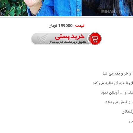
قیمت :
199000 تومان
و خر و پف می کند
با مزه ای تولید می کند
 و ... آویزان نمود
دن واکنش می دهد
گسالان
می