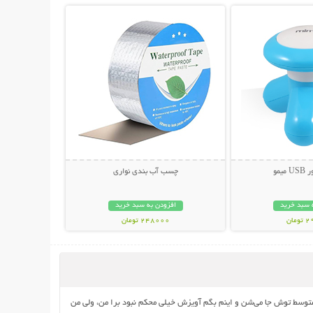
یمو
چسب آب بندی نواری
 سبد خرید
افزودن به سبد خرید
مان
248000 تومان
وسط توش جا می‌شن و اینم بگم آویزش خیلی محکم نبود برا من، ولی من