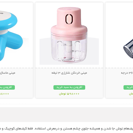
مینی خردکن شارژی 3 تیغه
مینی ماساژور USB م
خرید
افزودن به سبد خرید
افزودن به
598000 تومان
298000 تو
 کیف‌هام توش جا شدن و همیشه جلوی چشم هستن و درمعرض استفاده. فقط کیف‌های کوچیک و مت