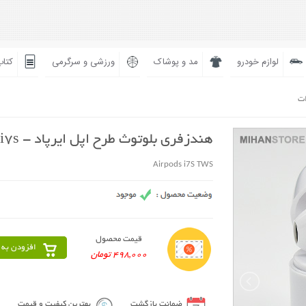
لوازم خودرو
مد و پوشاک
ورزشی و سرگرمی
کتاب
ات
هندزفری بلوتوث طرح اپل ایرپاد - Airpods i7s
Airpods i7S TWS
قیمت محصول
افزودن به 
498,000 تومان
ضمانت بازگشت
بهترین کیفیت و قیمت