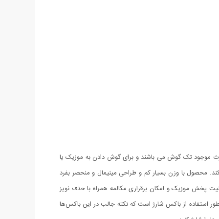
ثر هندزفری های بلوتوث موجود تک گوش می باشند و برای گوش دادن به موزیک یا
شما را از بر طرف کند. محصول با وزن بسیار کم و طراحی مینیمال و منحصر بفرد
ازگاری با انواع مختلف گوشی های اندروید و آی او اس و محدوده عملکرد 10 متری، همینطور قابلیت پخش موزیک و امکان برقراری مکالمه همراه با حذف نویز
 است. یکی دیگر از مزیت های هندزفری بلوتوث طرح اپل ایرپاد - Airpods i7s شارژ کامل در 2 ساعت و همینطور استفاده از باکس شارژ است که نکته جالب در این باکس‌ها