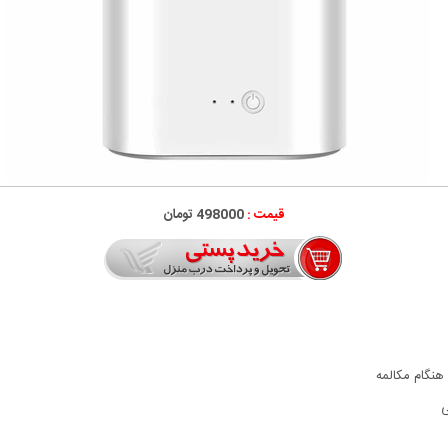
قیمت :
498000 تومان
نگام مکالمه
ی