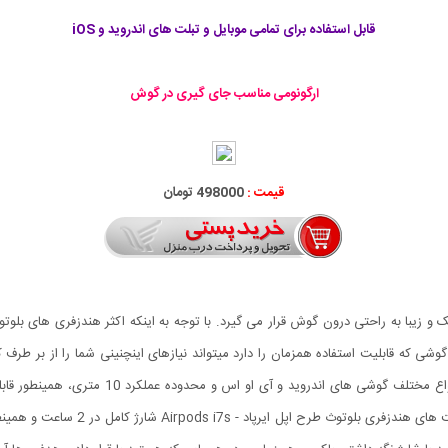
قابل استفاده برای تمامی موبایل و تبلت های اندروید و iOS
ارگونومی مناسب جای گیری در گوش
قیمت :
498000 تومان
ح اپل ایرپاد - Airpods i7s با طراحی شیک و زیبا به راحتی درون گوش قرار می گیرد. با توجه به اینکه اک
تند، مدل Airpods i7s با دارا بودن دو گوشی که قابلیت استفاده همزمان را دارد میتواند نیازهای اینچنینی 
خود علاقمندان بسیاری پیدا کرده است چرا که با س
محیط، نیاز افراد زیادی را برطرف نموده