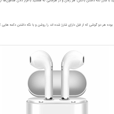
د با شارژ نگه‌ داشتن باکس‌، هر زمان و در هرجایی که هستید با قرار دادن هدفون‌ها آن‌ه
بوده هر دو گوشی که از قبل دارای شارژ شده اند را روشن و با نگه داشتن دکمه هایی 