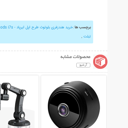
برچسب ها
:
خرید هندزفری بلوتوث طرح اپل ایرپاد - Airpods i7s
تبلت
,
محصولات مشابه
آرشیو
نمایش توضیحات بیشتر
نمایش توضیحات 