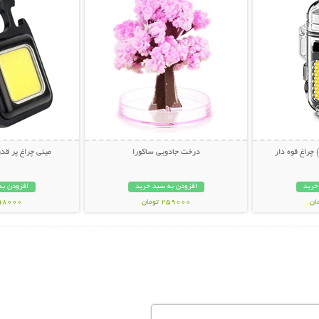
چراغ قوه دار
درخت جادویی ساکورا
مینی چراغ پر قدرت
خرید
افزودن به سبد خرید
افزودن به
259000 تومان
198000 تو