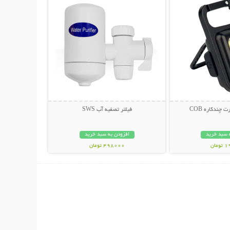
 چندکاره COB
فیلتر تصفيه آب SWS
 سبد خرید
افزودن به سبد خرید
مان
498000 تومان