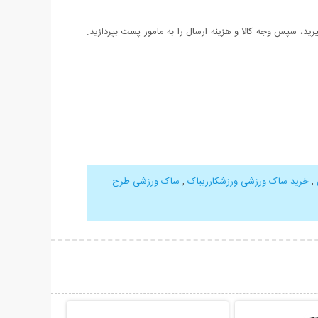
د، سپس وجه کالا و هزینه ارسال را به مامور پست بپردازید.
,
خرید ساک ورزشی ورزشکارریباک
,
ساک ورزشی طرح
حات بیشتر
نمایش توضیحات بیشتر