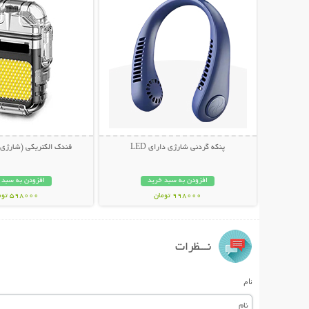
پنکه گردنی شارژی دارای LED
فندک الکتریکی (شارژی) 
افزودن به سبد خرید
افزودن به سبد 
998000 تومان
598000 تومان
نـــظرات
نام