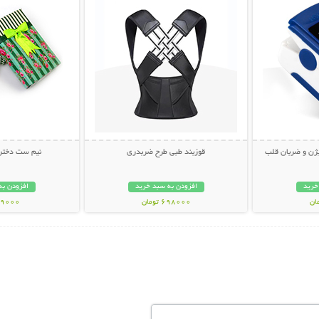
ژن و ضربان قلب
قوزبند طبی طرح ضربدری
نیم ست دخترانه
خرید
افزودن به سبد خرید
افزودن به
698000 تومان
99000 توم