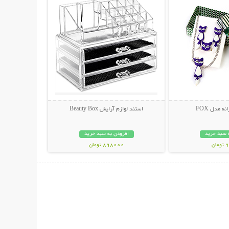
 مدل FOX
استند لوازم آرایش Beauty Box
 سبد خرید
افزودن به سبد خرید
ان
898000 تومان