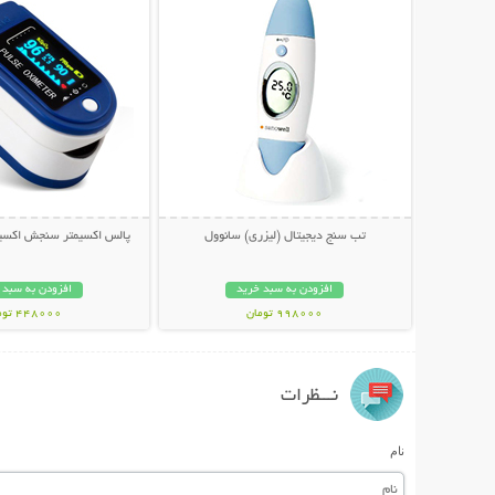
تب سنج دیجیتال (لیزری) سانوول
پالس اکسیمتر سنجش اکسی
افزودن به سبد خرید
افزودن به سبد 
998000 تومان
448000 تومان
نـــظرات
نام