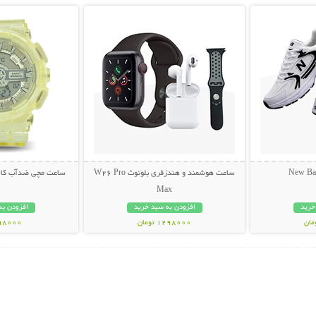
ساعت هوشمند و هندزفری بلوتوث W26 Pro
ساعت مچی ضدآب کاسیو 
Max
خرید
افزودن به سبد خرید
افزودن به
1298000 تومان
598000 تو