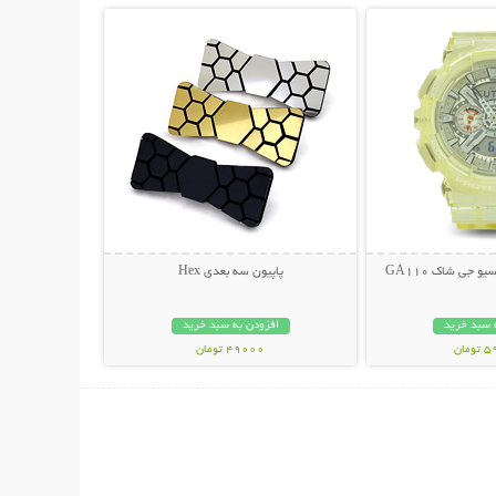
جی شاک GA110
پاپیون سه بعدی Hex
 سبد خرید
افزودن به سبد خرید
مان
49000 تومان