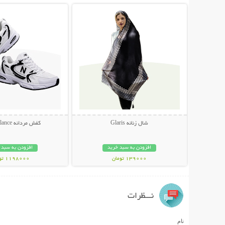
شال زنانه Glaris
کفش مردانه New Balance
افزودن به سبد خرید
افزودن به سبد 
139000 تومان
1198000 تومان
نـــظرات
نام