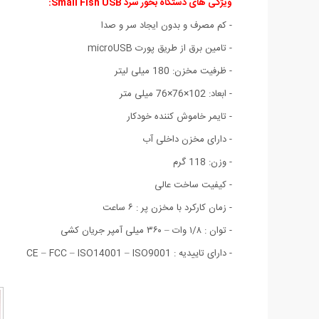
ویژگی های دستگاه بخور سرد Small Fish USB:
- کم مصرف و بدون ایجاد سر و صدا
- تامین برق از طریق پورت microUSB
- ظرفیت مخزن: 180 میلی لیتر
- ابعاد: 102×76×76 میلی متر
- تایمر خاموش کننده خودکار
- دارای مخزن داخلی آب
- وزن: 118 گرم
- کیفیت ساخت عالی
- زمان کارکرد با مخزن پر : ۶ ساعت
- توان : ۱/۸ وات – ۳۶۰ میلی آمپر جریان کشی
- دارای تاییدیه : CE – FCC – ISO14001 – ISO9001