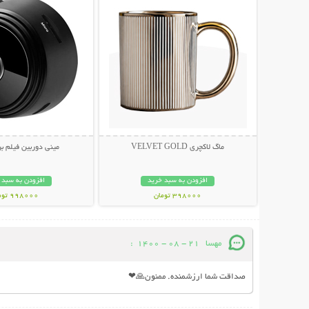
ماگ لاکچری VELVET GOLD
مینی دوربین فیلم برد
افزودن به سبد خرید
افزودن به سبد 
398000 تومان
998000 تومان
مهسا
21 - 08 - 1400
:
صداقت شما ارزشمنده. ممنون🙏❤