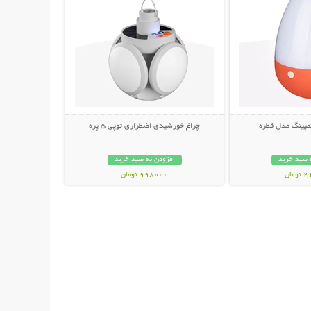
مپینگ مدل قطره
چراغ خورشیدی اضطراری توپی 5 پره
 سبد خرید
افزودن به سبد خرید
مان
998000 تومان