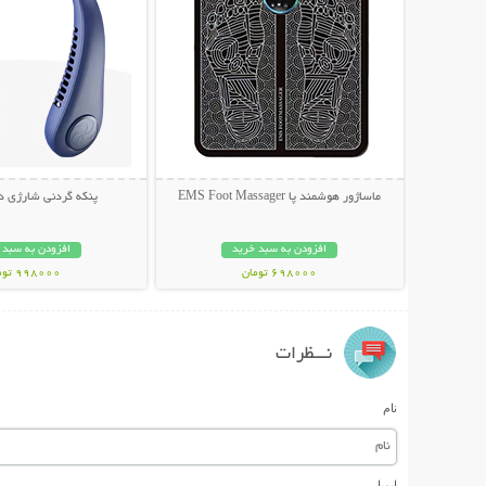
ماساژور هوشمند پا EMS Foot Massager
پنکه گردنی شارژی دارا
افزودن به سبد خرید
افزودن به سبد 
698000 تومان
998000 تومان
نـــظرات
نام
ایمیل