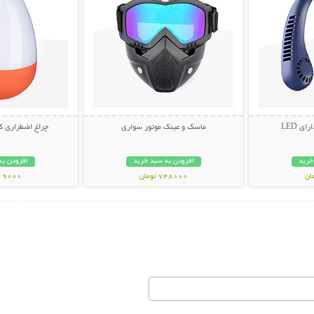
ی LED
ماسک و عینک موتور سواری
چراغ اضطراری ک
خرید
افزودن به سبد خرید
افزودن به
748000 تومان
219000 تو