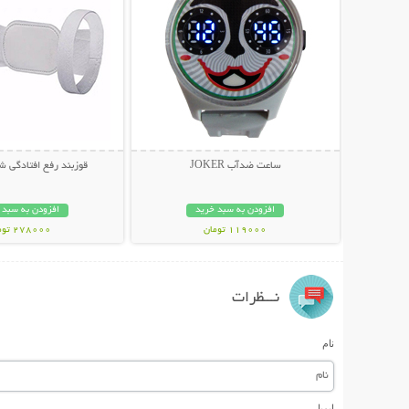
ساعت ضدآب JOKER
قوزبند رفع افتادگی شانه 
افزودن به سبد خرید
افزودن به سبد 
119000 تومان
278000 تومان
نـــظرات
نام
ایمیل