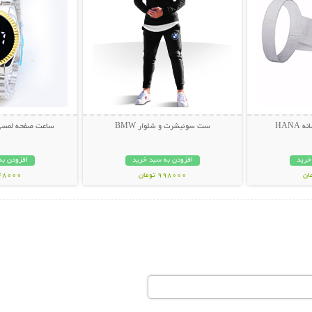
HANA
ست سوئیشرت و شلوار BMW
ساعت صفحه لمسی لاک
خرید
افزودن به سبد خرید
افزودن به
998000 تومان
448000 تو