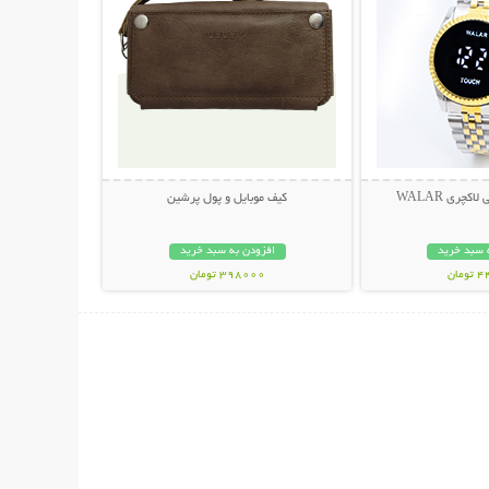
چری WALAR
کیف موبایل و پول پرشین
 سبد خرید
افزودن به سبد خرید
مان
398000 تومان